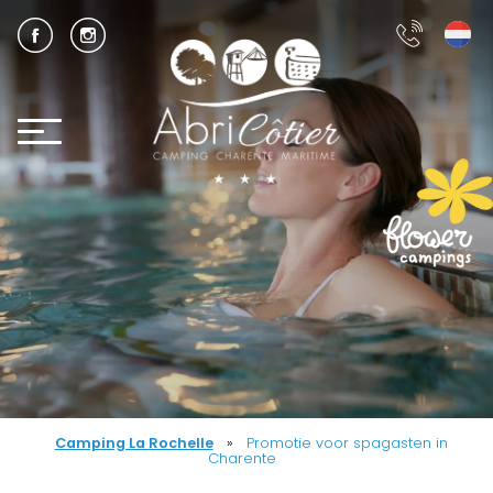
Camping La Rochelle
»
Promotie voor spagasten in
Charente