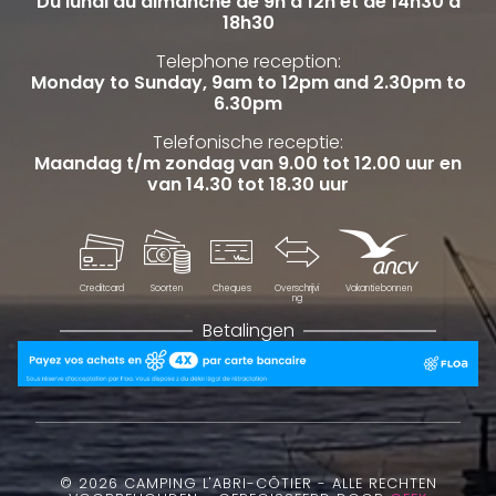
Du lundi au dimanche de 9h à 12h et de 14h30 à
18h30
Telephone reception:
Monday to Sunday, 9am to 12pm and 2.30pm to
6.30pm
Telefonische receptie:
Maandag t/m zondag van 9.00 tot 12.00 uur en
van 14.30 tot 18.30 uur
Creditcard
Soorten
Cheques
Overschrijvi
Vakantiebonnen
ng
Betalingen
© 2026 CAMPING L'ABRI-CÔTIER - ALLE RECHTEN