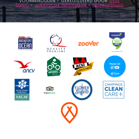
VOORBEHOUDEN - GEREGISSEERD DOOR
GEEK
TONIC
-
JURIDISCHE INFORMATIE
-
PRIVACYBELEID