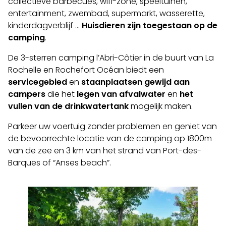
collectieve barbecues, wifi-zone, speeltuinen,
entertainment, zwembad, supermarkt, wasserette,
kinderdagverblijf …
Huisdieren zijn toegestaan op de
camping
.
De 3-sterren camping l’Abri-Côtier in de buurt van La
Rochelle en Rochefort Océan biedt een
servicegebied
en
staanplaatsen gewijd aan
campers
die het
legen van afvalwater
en
het
vullen van de drinkwatertank
mogelijk maken.
Parkeer uw voertuig zonder problemen en geniet van
de bevoorrechte locatie van de camping op 1800m
van de zee en 3 km van het strand van Port-des-
Barques of “Anses beach”.