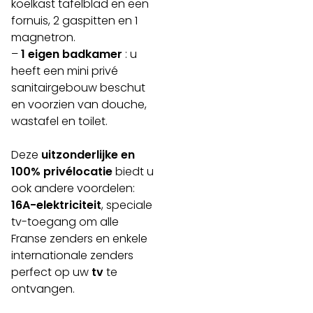
koelkast tafelblad en een
fornuis, 2 gaspitten en 1
magnetron.
–
1 eigen badkamer
: u
heeft een mini privé
sanitairgebouw beschut
en voorzien van douche,
wastafel en toilet.
Deze
uitzonderlijke en
100% privélocatie
biedt u
ook andere voordelen:
16A-elektriciteit
, speciale
tv-toegang om alle
Franse zenders en enkele
internationale zenders
perfect op uw
tv
te
ontvangen.