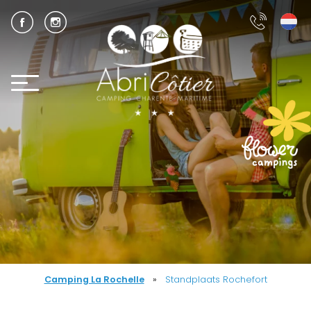
Camping La Rochelle
»
Standplaats Rochefort