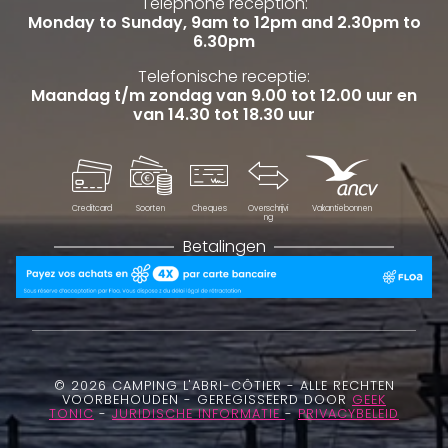
Telephone reception:
Monday to Sunday, 9am to 12pm and 2.30pm to
6.30pm
Telefonische receptie:
Maandag t/m zondag van 9.00 tot 12.00 uur en
van 14.30 tot 18.30 uur
Creditcard
Soorten
Cheques
Overschrijvi
Vakantiebonnen
ng
Betalingen
© 2026 CAMPING L'ABRI-CÔTIER - ALLE RECHTEN
VOORBEHOUDEN - GEREGISSEERD DOOR
GEEK
TONIC
-
JURIDISCHE INFORMATIE
-
PRIVACYBELEID