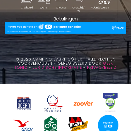
Creditcard
Soorten
Cheques
Overschrijvi
Vakantiebonnen
ng
Betalingen
© 2026 CAMPING L'ABRI-CÔTIER - ALLE RECHTEN
VOORBEHOUDEN - GEREGISSEERD DOOR
GEEK
TONIC
-
JURIDISCHE INFORMATIE
-
PRIVACYBELEID