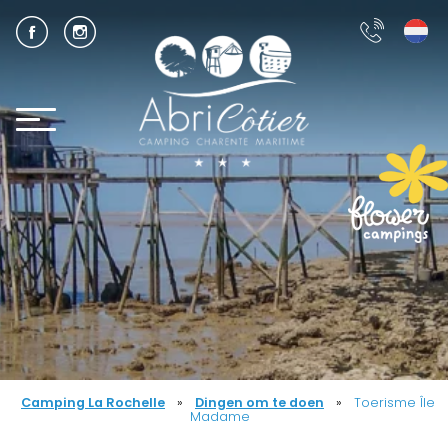
Camping La Rochelle
»
Dingen om te doen
»
Toerisme Île
Madame