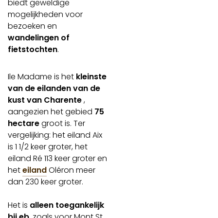
biedt geweldige
mogelijkheden voor
bezoeken en
wandelingen of
fietstochten
.
Ile Madame is het
kleinste
van de eilanden van de
kust van Charente
,
aangezien het gebied
75
hectare
groot is. Ter
vergelijking: het eiland Aix
is 1 1/2 keer groter, het
eiland Ré 113 keer groter en
het
eiland
Oléron meer
dan 230 keer groter.
Het is
alleen toegankelijk
bij eb
, zoals voor Mont St